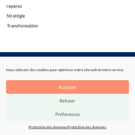
repères
Stratégie
Transformation
Ne manquez plus une actualité !
Nous utilisons des cookies pour optimiser notre site web et notre service.
Inscrivez-vous à notre newsletter et suivez toute notre actualité.
Accepter
Refuser
Préférences
Protection des données
Protection des données